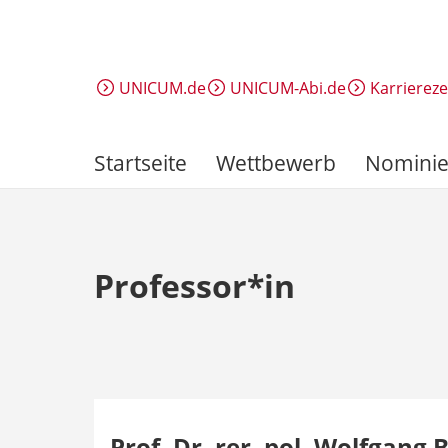
Direkt
zum
Inhalt
UNICUM.de
UNICUM-Abi.de
Karrierez
Startseite
Wettbewerb
Nominie
Professor*in
Prof. Dr. rer. pol. Wolfgang 