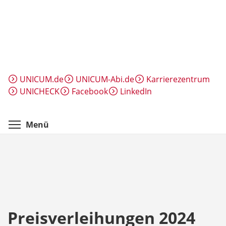
Direkt
zum
Inhalt
UNICUM.de
UNICUM-Abi.de
Karrierezentrum
UNICHECK
Facebook
LinkedIn
Menüsichtbarkeit umschalten
Menü
Preisverleihungen 2024