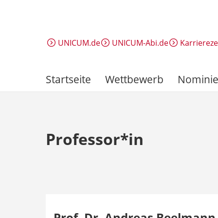
Direkt
zum
Inhalt
UNICUM.de
UNICUM-Abi.de
Karrierez
Startseite
Wettbewerb
Nominie
Professor*in
Prof. Dr. Andreas Beelmann