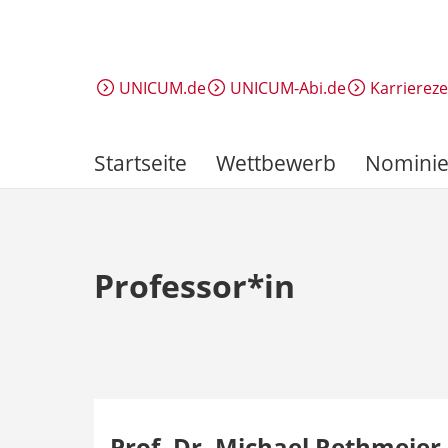
Direkt
zum
Inhalt
UNICUM.de
UNICUM-Abi.de
Karrierez
Startseite
Wettbewerb
Nominie
Professor*in
Prof. Dr. Michael Rethmeier