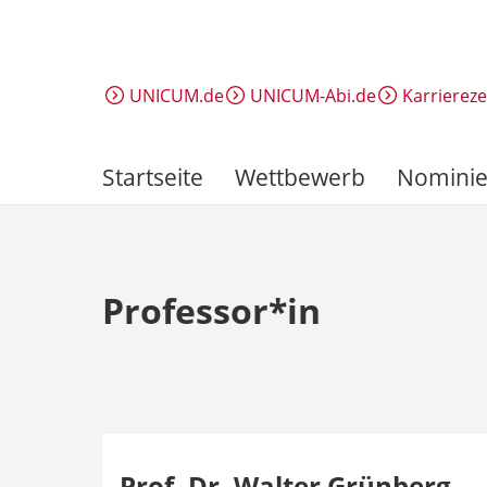
Direkt
zum
Inhalt
UNICUM.de
UNICUM-Abi.de
Karrierez
Startseite
Wettbewerb
Nominie
Professor*in
Prof. Dr. Walter Grünberg