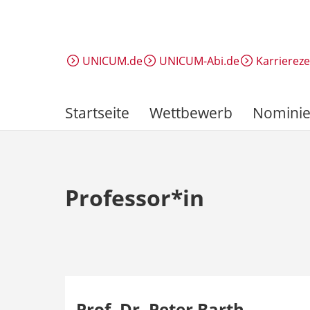
Direkt
zum
Inhalt
UNICUM.de
UNICUM-Abi.de
Karrierez
Startseite
Wettbewerb
Nominie
Professor*in
Prof. Dr. Peter Barth