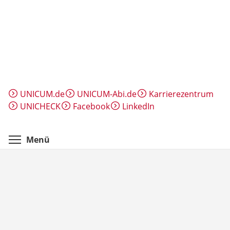
Direkt
zum
Inhalt
UNICUM.de
UNICUM-Abi.de
Karrierezentrum
UNICHECK
Facebook
LinkedIn
Menüsichtbarkeit umschalten
Menü