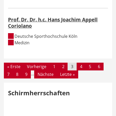
Prof. Dr. Dr. h.c. Hans Joachim Appell
Coriolano
Deutsche Sporthochschule Köln
Medizin
Seiten
« Erste
Vorherige
1
2
3
4
5
6
…
7
8
9
Nächste
Letzte »
Schirmherrschaften