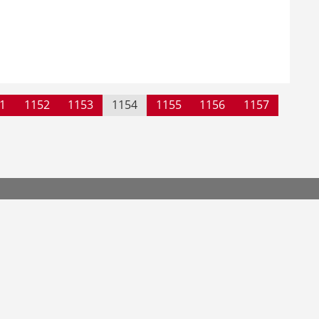
1
1152
1153
1154
1155
1156
1157
© 2026 by UNICUM Stiftun