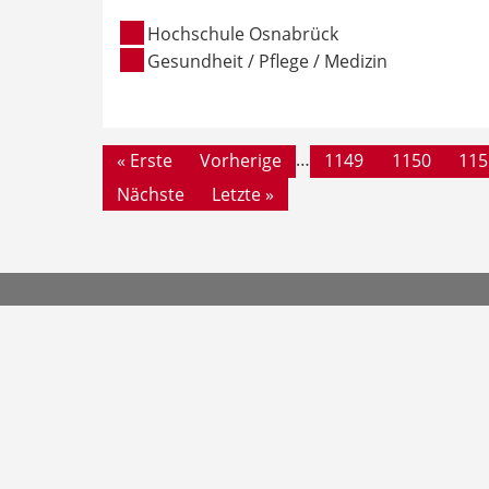
Hochschule Osnabrück
Gesundheit / Pflege / Medizin
Seiten
…
« Erste
Vorherige
1149
1150
115
Nächste
Letzte »
Datenschutzerklärung
Teilnahmebedingungen
Impressum
Kontakt