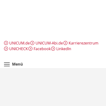
Direkt
zum
Inhalt
UNICUM.de
UNICUM-Abi.de
Karrierezentrum
UNICHECK
Facebook
LinkedIn
Menüsichtbarkeit umschalten
Menü