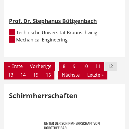
Prof. Dr. Stephanus Büttgenbach
Technische Universität Braunschweig
Mechanical Engineering
Seiten
…
« Erste
Vorherige
8
9
10
11
12
…
13
14
15
16
Nächste
Letzte »
Schirmherrschaften